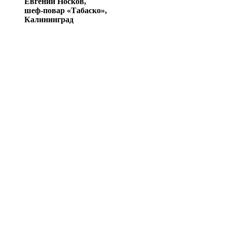
Евгений Носков,
шеф-повар «Табаско»,
Калининград