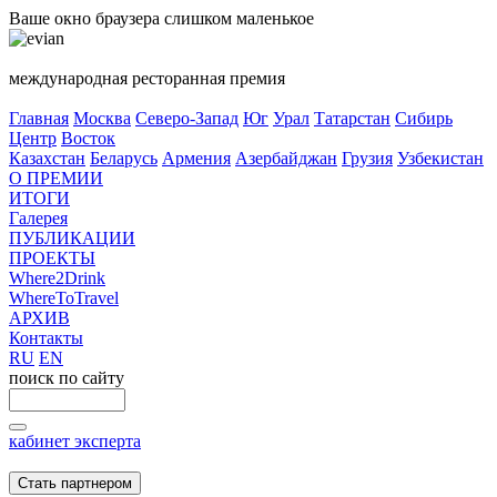
Ваше окно браузера слишком маленькое
международная ресторанная премия
Главная
Москва
Северо-Запад
Юг
Урал
Татарстан
Сибирь
Центр
Восток
Казахстан
Беларусь
Армения
Азербайджан
Грузия
Узбекистан
О ПРЕМИИ
ИТОГИ
Галерея
ПУБЛИКАЦИИ
ПРОЕКТЫ
Where2Drink
WhereToTravel
АРХИВ
Контакты
RU
EN
поиск по сайту
кабинет эксперта
Стать партнером