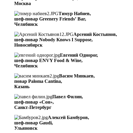
Москва
Тимур Набиев,
шеф-повар Greenery Friends
’
Bar,
Челябинск
Арсений Костьянов,
шеф-повар Nobody Knows I Suppose,
Новосибирск
Евгений Однорог,
шеф-повар ENVY Food & Wine,
Челябинск
Васим Минкаев,
повар Paloma Cantina,
Казань
Павел Филин,
шеф-повар «Сон»,
Санкт-Петербург
Алексей Бамбуров,
шеф-повар Gaudi,
Ульяновск